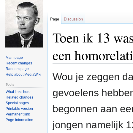
Page
Discussion
Toen ik 13 was
een homorelati
Main page
Recent changes
Random page
Jump
Jump
Wou je zeggen da
Help about MediaWiki
to
to
navigation
search
Tools
gevoelens hebben?
What links here
Related changes
Special pages
begonnen aan een
Printable version
Permanent link
Page information
jongen namelijk 12