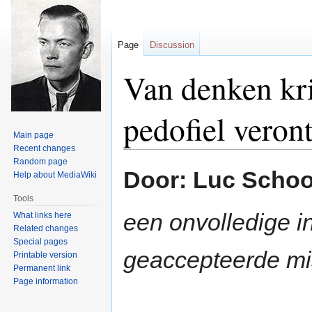
Page
Discussion
Van denken kri
pedofiel veron
Main page
Recent changes
Random page
Jump
Jump
Door: Luc Scho
Help about MediaWiki
to
to
navigation
search
Tools
een onvolledige i
What links here
Related changes
Special pages
geaccepteerde mi
Printable version
Permanent link
Page information