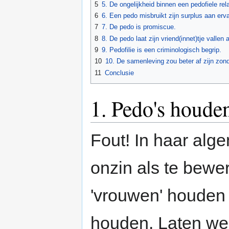
5
5. De ongelijkheid binnen een pedofiele rela
6
6. Een pedo misbruikt zijn surplus aan erva
7
7. De pedo is promiscue.
8
8. De pedo laat zijn vriend(innet)tje vallen a
9
9. Pedofilie is een criminologisch begrip.
10
10. De samenleving zou beter af zijn zond
11
Conclusie
1. Pedo's houde
Fout! In haar alge
onzin als te bew
'vrouwen' houden 
houden. Laten we 