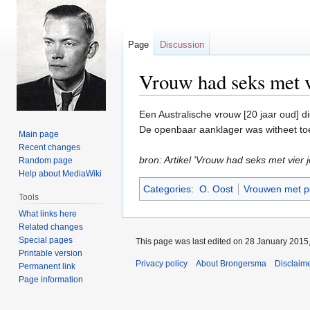
Page
Discussion
Vrouw had seks met v
Jump
Jump
Een Australische vrouw [20 jaar oud] die
to
to
De openbaar aanklager was witheet toe
Main page
navigation
search
Recent changes
bron: Artikel 'Vrouw had seks met vi
Random page
Help about MediaWiki
Categories
:
O. Oost
Vrouwen met p
Tools
What links here
Related changes
Special pages
This page was last edited on 28 January 2015,
Printable version
Privacy policy
About Brongersma
Disclaim
Permanent link
Page information