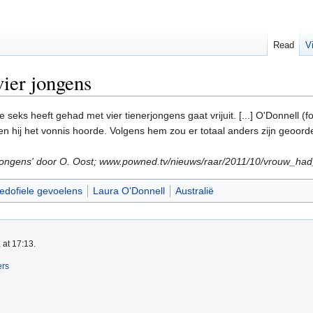
Read
V
ier jongens
 seks heeft gehad met vier tienerjongens gaat vrijuit. [...] O'Donnell (f
n hij het vonnis hoorde. Volgens hem zou er totaal anders zijn geoor
er jongens' door O. Oost; www.powned.tv/nieuws/raar/2011/10/vrouw_h
edofiele gevoelens
Laura O'Donnell
Australië
 at 17:13.
ers