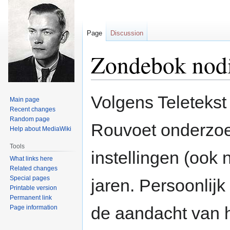
Page
Discussion
Zondebok nod
Jump
Jump
Volgens Teletekst 
Main page
to
to
Recent changes
navigation
search
Random page
Rouvoet onderzoek
Help about MediaWiki
Tools
instellingen (ook 
What links here
Related changes
Special pages
jaren. Persoonlijk
Printable version
Permanent link
de aandacht van h
Page information