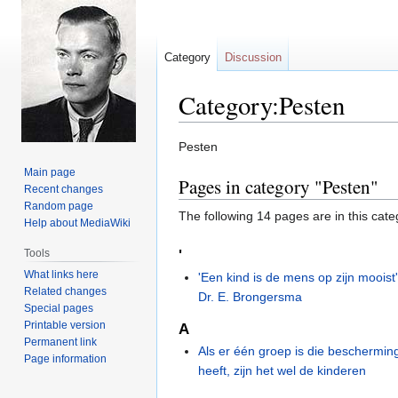
Category
Discussion
Category:Pesten
Jump
Jump
Pesten
to
to
Main page
Pages in category "Pesten"
navigation
search
Recent changes
Random page
The following 14 pages are in this categ
Help about MediaWiki
Tools
'
What links here
'Een kind is de mens op zijn mooist'
Related changes
Dr. E. Brongersma
Special pages
Printable version
A
Permanent link
Als er één groep is die bescherming
Page information
heeft, zijn het wel de kinderen