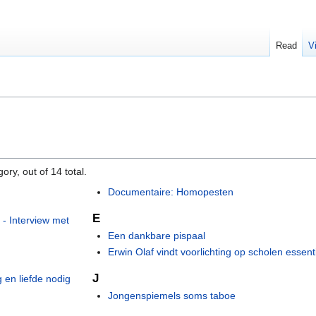
Read
V
ory, out of 14 total.
Documentaire: Homopesten
E
 - Interview met
Een dankbare pispaal
Erwin Olaf vindt voorlichting op scholen essent
J
 en liefde nodig
Jongenspiemels soms taboe