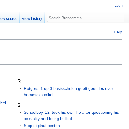
Log in
Search
iew source
View history
Help
R
Rutgers: 1 op 3 basisscholen geeft geen les over
homoseksualiteit
ieel
S
Schoolboy, 12, took his own life after questioning his
sexuality and being bullied
Stop digitaal pesten