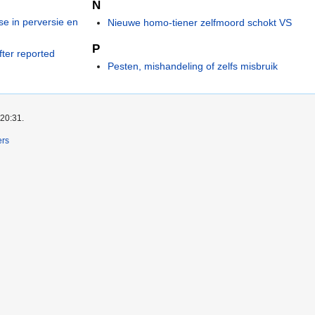
N
e in perversie en
Nieuwe homo-tiener zelfmoord schokt VS
P
fter reported
Pesten, mishandeling of zelfs misbruik
 20:31.
ers