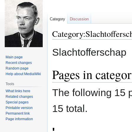
Category
Discussion
Category:Slachtoffersc
Jump
Jump
Slachtofferschap
to
to
Main page
navigation
search
Recent changes
Pages in categor
Random page
Help about MediaWiki
Tools
The following 15 p
What links here
Related changes
Special pages
15 total.
Printable version
Permanent link
Page information
'