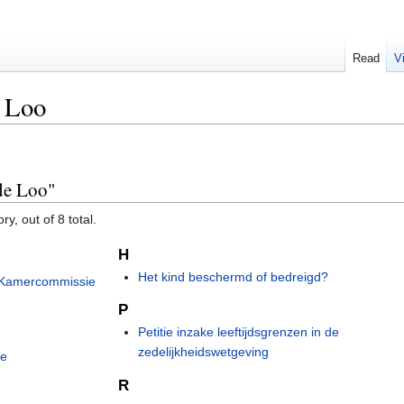
Read
V
 Loo
de Loo"
y, out of 8 total.
H
Het kind beschermd of bedreigd?
 Kamercommissie
P
Petitie inzake leeftijdsgrenzen in de
zedelijkheidswetgeving
ie
R