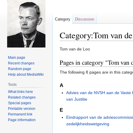
Category
Discussion
Category:Tom van de
Jump
Jump
Tom van de Loo
to
to
Main page
Pages in category "Tom van 
navigation
search
Recent changes
Random page
The following 8 pages are in this categor
Help about MediaWiki
Tools
A
What links here
Advies van de NVSH aan de Vaste
Related changes
van Justitie
Special pages
Printable version
E
Permanent link
Eindrapport van de adviescommiss
Page information
zedelijkheidswetgeving