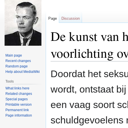
Page
Discussion
De kunst van h
voorlichting ov
Main page
Recent changes
Random page
Jump
Jump
Doordat het seks
Help about MediaWiki
to
to
navigation
search
Tools
wordt, ontstaat bi
What links here
Related changes
Special pages
een vaag soort s
Printable version
Permanent link
Page information
schuldgevoelens n