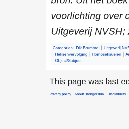
bron: Uit het boek
voorlichting over 
Uitgeverij NVSH;
Categories
:
Dik Brummel
Uitgeverij NV
Heksenvervolging
Homoseksuelen
A
Object/Subject
This page was last ed
Privacy policy
About Brongersma
Disclaimers