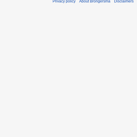
Privacy policy
About Brongersma
Disclaimers