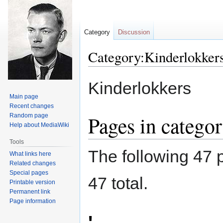
Category
Discussion
Category:Kinderlokker
Jump
Jump
Kinderlokkers
to
to
Main page
navigation
search
Recent changes
Pages in catego
Random page
Help about MediaWiki
Tools
The following 47 p
What links here
Related changes
Special pages
47 total.
Printable version
Permanent link
Page information
'