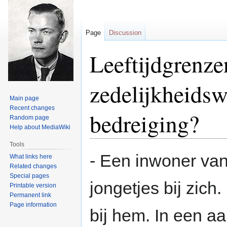
Page
Discussion
Leeftijdgrenze
zedelijkheidsw
Main page
Recent changes
bedreiging?
Random page
Help about MediaWiki
Tools
Jump
Jump
- Een inwoner van
What links here
to
to
Related changes
navigation
search
Special pages
jongetjes bij zich
Printable version
Permanent link
Page information
bij hem. In een a