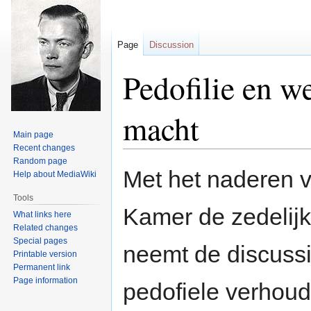
Page
Discussion
Pedofilie en w
macht
Main page
Recent changes
Random page
Jump
Jump
Met het naderen v
Help about MediaWiki
to
to
navigation
search
Tools
Kamer de zedelij
What links here
Related changes
Special pages
neemt de discussi
Printable version
Permanent link
Page information
pedofiele verhou