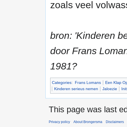
zoals veel volwa
bron: 'Kinderen be
door Frans Loman
1981?
Categories
:
Frans Lomans
Een Klap O
Kinderen serieus nemen
Jaloezie
Init
This page was last ed
Privacy policy
About Brongersma
Disclaimers