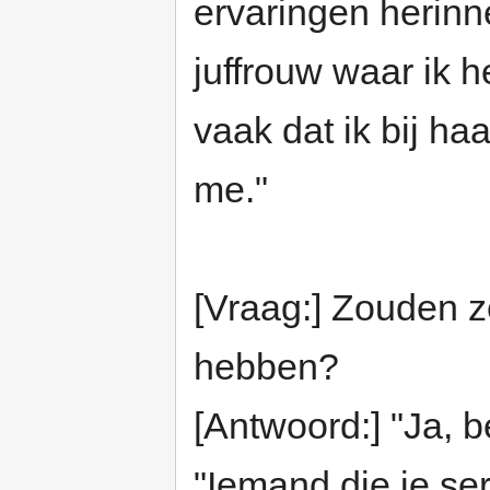
ervaringen herinne
juffrouw waar ik 
vaak dat ik bij ha
me."
[Vraag:] Zouden ze
hebben?
[Antwoord:] "Ja, b
"Iemand die je se