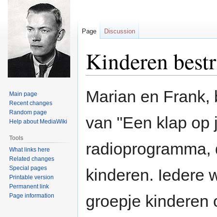
Page
Discussion
Kinderen bestr
Jump
Jump
Marian en Frank, 
Main page
to
to
Recent changes
navigation
search
Random page
van "Een klap op
Help about MediaWiki
Tools
radioprogramma, 
What links here
Related changes
Special pages
kinderen. Iedere
Printable version
Permanent link
groepje kinderen 
Page information