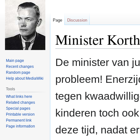
Page
Discussion
Minister Korth
Jump
Jump
De minister van ju
Main page
to
to
Recent changes
navigation
search
Random page
probleem! Enerzij
Help about MediaWiki
Tools
tegen kwaadwilli
What links here
Related changes
Special pages
kinderen toch ook 
Printable version
Permanent link
deze tijd, nadat e
Page information