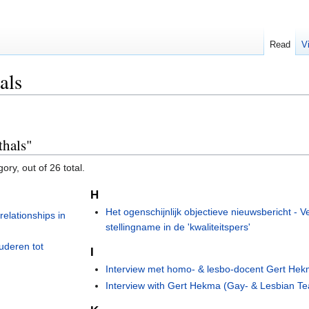
Read
V
als
thals"
ory, out of 26 total.
H
Het ogenschijnlijk objectieve nieuwsbericht - V
relationships in
stellingname in de 'kwaliteitspers'
uderen tot
I
Interview met homo- & lesbo-docent Gert He
Interview with Gert Hekma (Gay- & Lesbian Te