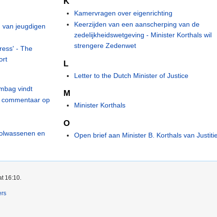
K
Kamervragen over eigenrichting
Keerzijden van een aanscherping van de
n van jeugdigen
zedelijkheidswetgeving - Minister Korthals wil
strengere Zedenwet
press' - The
ort
L
Letter to the Dutch Minister of Justice
mbag vindt
M
's commentaar op
Minister Korthals
O
 volwassenen en
Open brief aan Minister B. Korthals van Justiti
at 16:10.
ers