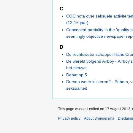
C
COC nota over seksuele activiteite
(12-16 jaar)
Concealed partiality in the 'quality 
seemingly objective newspaper rep
D
De rechtswetenschapper Hans Cro
De wereld volgens Airboy - Airboy
het nieuws
Debat op 5
Durven we te luisteren? - Pubers,
seksualiteit
This page was last edited on 17 August 2013, 
Privacy policy
About Brongersma
Disclaim