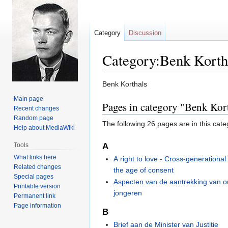
Category
Discussion
Category:Benk Korth
Jump
Jump
Benk Korthals
to
to
Main page
Pages in category "Benk Kor
navigation
search
Recent changes
Random page
The following 26 pages are in this categ
Help about MediaWiki
Tools
A
What links here
A right to love - Cross-generational 
Related changes
the age of consent
Special pages
Aspecten van de aantrekking van o
Printable version
jongeren
Permanent link
Page information
B
Brief aan de Minister van Justitie