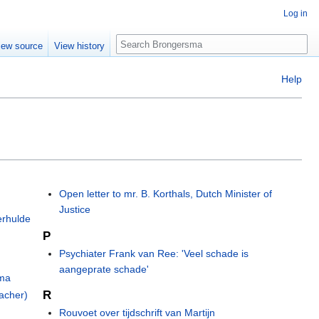
Log in
Search
iew source
View history
Help
Open letter to mr. B. Korthals, Dutch Minister of
Justice
erhulde
P
Psychiater Frank van Ree: 'Veel schade is
aangeprate schade'
kma
R
acher)
Rouvoet over tijdschrift van Martijn