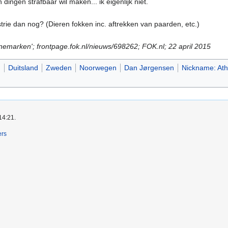
dingen strafbaar wil maken... ik eigenlijk niet.
trie dan nog? (Dieren fokken inc. aftrekken van paarden, etc.)
nemarken'; frontpage.fok.nl/nieuws/698262; FOK.nl; 22 april 2015
n
Duitsland
Zweden
Noorwegen
Dan Jørgensen
Nickname: Ath
14:21.
ers