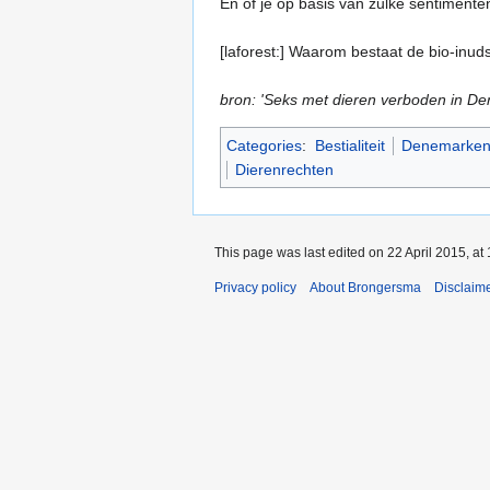
En of je op basis van zulke sentimenten 
[laforest:] Waarom bestaat de bio-inuds
bron: 'Seks met dieren verboden in De
Categories
:
Bestialiteit
Denemarke
Dierenrechten
This page was last edited on 22 April 2015, at 
Privacy policy
About Brongersma
Disclaim