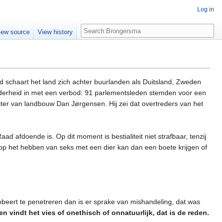
Log in
Search
iew source
View history
schaart het land zich achter buurlanden als Duitsland, Zweden
derheid in met een verbod: 91 parlementsleden stemden voor een
ster van landbouw Dan Jørgensen. Hij zei dat overtreders van het
afdoende is. Op dit moment is bestialiteit niet strafbaar, tenzij
 op het hebben van seks met een dier kan dan een boete krijgen of
robeert te penetreren dan is er sprake van mishandeling, dat was
n vindt het vies of onethisch of onnatuurlijk, dat is de reden.