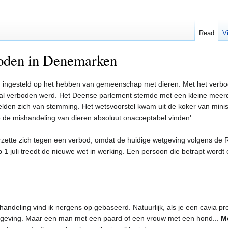
Read
V
boden in Denemarken
ingesteld op het hebben van gemeenschap met dieren. Met het verbod 
t al verboden werd. Het Deense parlement stemde met een kleine meer
elden zich van stemming. Het wetsvoorstel kwam uit de koker van mini
e de mishandeling van dieren absoluut onacceptabel vinden'.
tte zich tegen een verbod, omdat de huidige wetgeving volgens de Raad 
 1 juli treedt de nieuwe wet in werking. Een persoon die betrapt wordt
handeling vind ik nergens op gebaseerd. Natuurlijk, als je een cavia p
tgeving. Maar een man met een paard of een vrouw met een hond...
Me