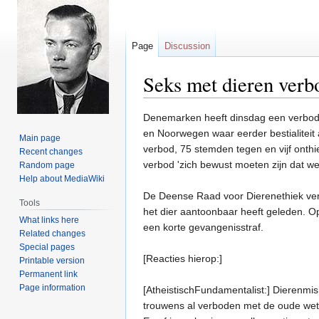
Page
Discussion
Seks met dieren ver
Jump
Jump
Denemarken heeft dinsdag een verbod 
to
to
en Noorwegen waar eerder bestialitei
Main page
navigation
search
verbod, 75 stemden tegen en vijf onthi
Recent changes
verbod 'zich bewust moeten zijn dat w
Random page
Help about MediaWiki
De Deense Raad voor Dierenethiek verze
Tools
het dier aantoonbaar heeft geleden. Op
What links here
een korte gevangenisstraf.
Related changes
Special pages
[Reacties hierop:]
Printable version
Permanent link
Page information
[AtheistischFundamentalist:] Dierenmis
trouwens al verboden met de oude we