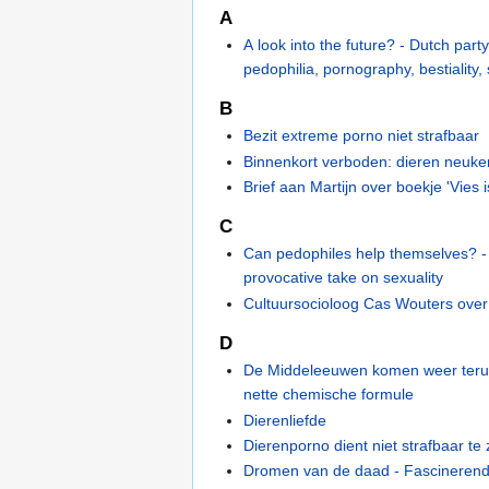
A
A look into the future? - Dutch par
pedophilia, pornography, bestiality,
B
Bezit extreme porno niet strafbaar
Binnenkort verboden: dieren neuke
Brief aan Martijn over boekje 'Vies i
C
Can pedophiles help themselves? -
provocative take on sexuality
Cultuursocioloog Cas Wouters over
D
De Middeleeuwen komen weer teru
nette chemische formule
Dierenliefde
Dierenporno dient niet strafbaar te 
Dromen van de daad - Fascinerend