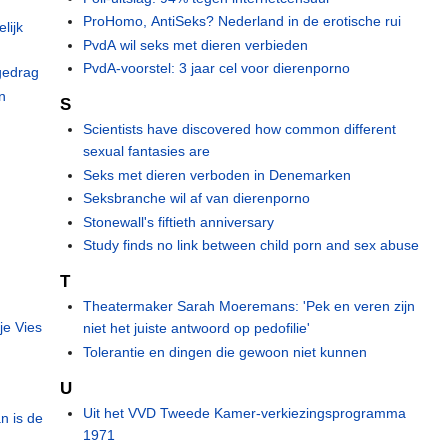
ProHomo, AntiSeks? Nederland in de erotische rui
lijk
PvdA wil seks met dieren verbieden
PvdA-voorstel: 3 jaar cel voor dierenporno
 gedrag
n
S
Scientists have discovered how common different
sexual fantasies are
Seks met dieren verboden in Denemarken
Seksbranche wil af van dierenporno
Stonewall's fiftieth anniversary
Study finds no link between child porn and sex abuse
T
Theatermaker Sarah Moeremans: 'Pek en veren zijn
je Vies
niet het juiste antwoord op pedofilie'
Tolerantie en dingen die gewoon niet kunnen
U
Uit het VVD Tweede Kamer-verkiezingsprogramma
n is de
1971