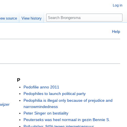
Log in
Search
iew source
View history
Help
P
Pedofilie anno 2011
Pedophiles to launch political party
Pedophilia is illegal only because of prejudice and
wijzer
narrowmindedness
Peter Singer on bestiality
Peuterseks was heel normaal in gezin Bennie S.
Poll-uitslag: 94% tegen internetcensuur