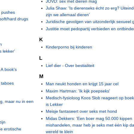
JOVD: sex met dieren mag
Julia Shaw: 'Is dierenseks écht zo erg? Uiteinde
ty pushes
zijn we allemaal dieren'
 soft/hard drugs
Juridische gevolgen van uitzonderlijk sexueel
Justitie moet pedopartij verbieden en ontbinde
K
n
Kinderporno bij kinderen
s lekker'
L
Lief dier - Over bestialiteit
 A book's
M
 taboes
Man neukt honden en krijgt 15 jaar cel
Maxim Hartman: 'Ik kijk poepseks'
Medisch-fysioloog Koos Slob reageert op boek
g, maar nu in een
is Lekker
Meisje fantaseert over seks met hond
Midas Dekkers: 'Een boer mag 50.000 kippen
zijn
mishandelen, maar heb je seks met één kip da
e erotische
wereld te klein