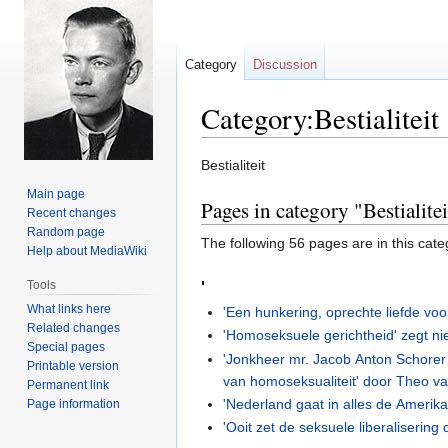
Category
Discussion
Category:Bestialiteit
Jump
Jump
Bestialiteit
to
to
Main page
Pages in category "Bestialitei
navigation
search
Recent changes
Random page
The following 56 pages are in this categ
Help about MediaWiki
Tools
'
What links here
'Een hunkering, oprechte liefde voor
Related changes
'Homoseksuele gerichtheid' zegt niet
Special pages
'Jonkheer mr. Jacob Anton Schorer 
Printable version
van homoseksualiteit' door Theo v
Permanent link
'Nederland gaat in alles de Amerik
Page information
'Ooit zet de seksuele liberalisering 