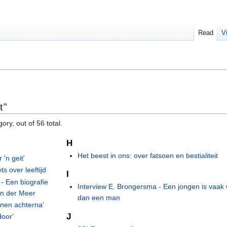
Read
V
t"
ory, out of 56 total.
H
Het beest in ons: over fatsoen en bestialiteit
 'n geit'
s over leeftijd
I
- Een biografie
Interview E. Brongersma - Een jongen is vaak 
an der Meer
dan een man
anen achterna'
J
door'