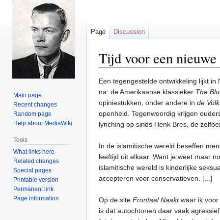
Page
Discussion
Tijd voor een nieuwe 
Jump
Jump
Een tegengestelde ontwikkeling lijkt 
to
to
na: de Amerikaanse klassieker
The Bl
Main page
navigation
search
opiniestukken, onder andere in
de Volk
Recent changes
openheid. Tegenwoordig krijgen ouders
Random page
Help about MediaWiki
lynching op sinds Henk Bres, de zelfb
Tools
In de islamitische wereld beseffen men
What links here
leeftijd uit elkaar. Want je weet maar 
Related changes
islamitische wereld is kinderlijke seksu
Special pages
accepteren voor conservatieven. [...]
Printable version
Permanent link
Page information
Op de site
Frontaal Naakt
waar ik voor 
is dat autochtonen daar vaak agressief