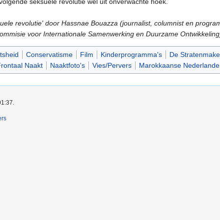
volgende seksuele revolutie wel uit onverwachte hoek.
eksuele revolutie' door Hassnae Bouazza (journalist, columnist en pro
ommisie voor Internationale Samenwerking en Duurzame Ontwikkeling
tsheid
Conservatisme
Film
Kinderprogramma's
De Stratenmake
rontaal Naakt
Naaktfoto's
Vies/Pervers
Marokkaanse Nederlande
01:37.
ers