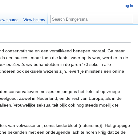
Log in
Search
iew source
View history
mend conservatisme en een verstikkend benepen moraal. Ga maar
ds een succes, maar toen die laatst weer op tv was, werd er in de
ker op Zee Show
behandelden in de jaren '70 seks in alle
kinderen ook seksuele wezens zijn, levert je minstens een online
uden conservatieven meisjes en jongens het liefst al op vroege
 speelgoed. Zowel in Nederland, en de rest van Europa, als in de
leen. Vrouwelijke seksualiteit blijk ook nog steeds moeilijk te
s foto's van volwassenen; soms kinderbloot (naturisme)]. Het grappige
tische bekenden met een ondeugende lach te horen krijg dat ze de