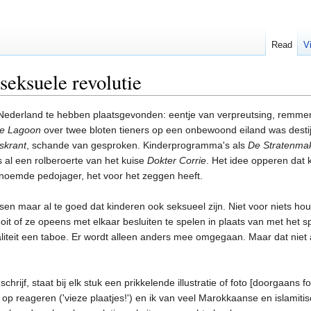
Read
V
seksuele revolutie
in Nederland te hebben plaatsgevonden: eentje van verpreutsing, rem
ue Lagoon
over twee bloten tieners op een onbewoond eiland was destij
skrant
, schande van gesproken. Kinderprogramma's als
De Stratenma
 al een rolberoerte van het kuise
Dokter Corrie
. Het idee opperen dat 
enoemde pedojager, het voor het zeggen heeft.
sen maar al te goed dat kinderen ook seksueel zijn. Niet voor niets ho
nooit of ze opeens met elkaar besluiten te spelen in plaats van met het
aliteit een taboe. Er wordt alleen anders mee omgegaan. Maar dat niet al
schrijf, staat bij elk stuk een prikkelende illustratie of foto [doorgaan
 op reageren ('vieze plaatjes!') en ik van veel Marokkaanse en islami