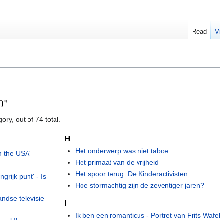
Read
V
0"
ory, out of 74 total.
H
Het onderwerp was niet taboe
n the USA'
Het primaat van de vrijheid
'
Het spoor terug: De Kinderactivisten
grijk punt' - Is
Hoe stormachtig zijn de zeventiger jaren?
andse televisie
I
Ik ben een romanticus - Portret van Frits Wafe