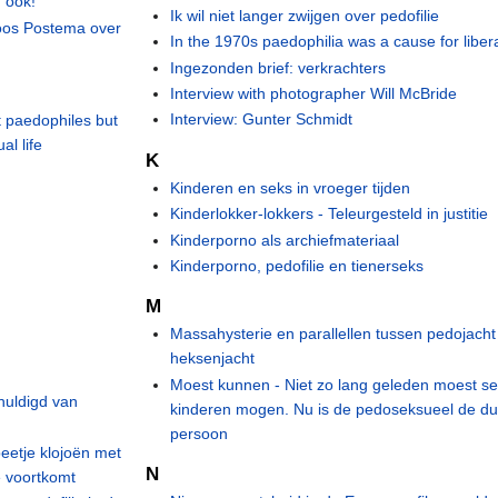
 ook!'
Ik wil niet langer zwijgen over pedofilie
Koos Postema over
In the 1970s paedophilia was a cause for liber
Ingezonden brief: verkrachters
Interview with photographer Will McBride
Interview: Gunter Schmidt
t paedophiles but
al life
K
Kinderen en seks in vroeger tijden
Kinderlokker-lokkers - Teleurgesteld in justitie
Kinderporno als archiefmateriaal
Kinderporno, pedofilie en tienerseks
M
Massahysterie en parallellen tussen pedojacht
heksenjacht
Moest kunnen - Niet zo lang geleden moest s
huldigd van
kinderen mogen. Nu is de pedoseksueel de dui
persoon
beetje klojoën met
N
e voortkomt