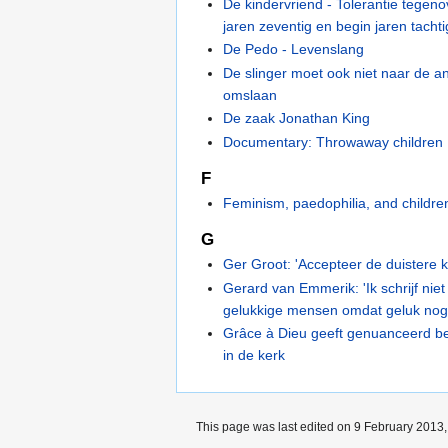
De kindervriend - Tolerantie tegenov
jaren zeventig en begin jaren tacht
De Pedo - Levenslang
De slinger moet ook niet naar de a
omslaan
De zaak Jonathan King
Documentary: Throwaway children
F
Feminism, paedophilia, and children
G
Ger Groot: 'Accepteer de duistere k
Gerard van Emmerik: 'Ik schrijf nie
gelukkige mensen omdat geluk nogal
Grâce à Dieu geeft genuanceerd be
in de kerk
This page was last edited on 9 February 2013, 