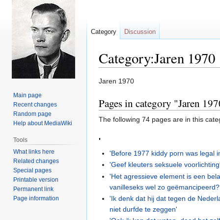
Category
Discussion
Category:Jaren 1970
Jump
Jump
Jaren 1970
to
to
Main page
Pages in category "Jaren 197
navigation
search
Recent changes
Random page
The following 74 pages are in this categ
Help about MediaWiki
Tools
'
What links here
'Before 1977 kiddy porn was legal i
Related changes
'Geef kleuters seksuele voorlichting
Special pages
'Het agressieve element is een belan
Printable version
vanilleseks wel zo geëmancipeerd?
Permanent link
'Ik denk dat hij dat tegen de Nederl
Page information
niet durfde te zeggen'