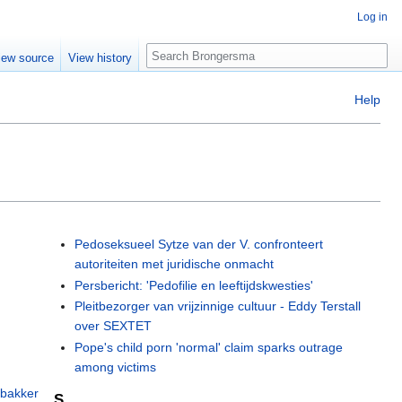
Log in
Search
iew source
View history
Help
Pedoseksueel Sytze van der V. confronteert
autoriteiten met juridische onmacht
Persbericht: 'Pedofilie en leeftijdskwesties'
Pleitbezorger van vrijzinnige cultuur - Eddy Terstall
over SEXTET
Pope's child porn 'normal' claim sparks outrage
among victims
lbakker
S