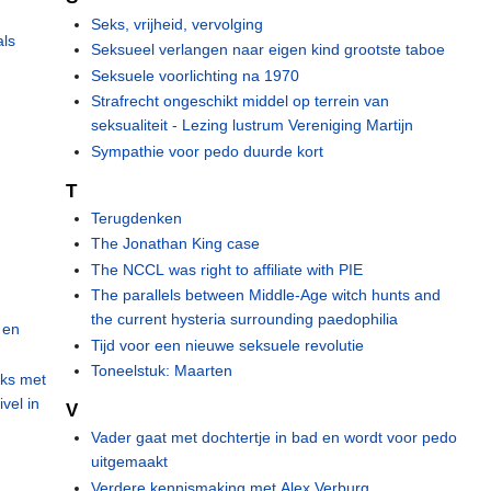
Seks, vrijheid, vervolging
als
Seksueel verlangen naar eigen kind grootste taboe
Seksuele voorlichting na 1970
Strafrecht ongeschikt middel op terrein van
seksualiteit - Lezing lustrum Vereniging Martijn
Sympathie voor pedo duurde kort
T
Terugdenken
The Jonathan King case
The NCCL was right to affiliate with PIE
The parallels between Middle-Age witch hunts and
the current hysteria surrounding paedophilia
 en
Tijd voor een nieuwe seksuele revolutie
Toneelstuk: Maarten
eks met
vel in
V
Vader gaat met dochtertje in bad en wordt voor pedo
uitgemaakt
Verdere kennismaking met Alex Verburg