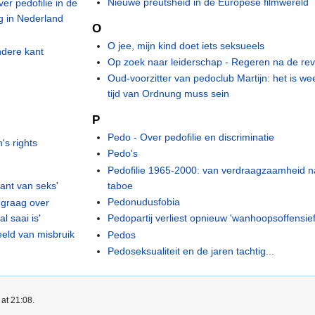
Nieuwe preutsheid in de Europese filmwereld
er pedofilie in de
ig in Nederland
O
O jee, mijn kind doet iets seksueels
ndere kant
Op zoek naar leiderschap - Regeren na de rev
Oud-voorzitter van pedoclub Martijn: het is we
tijd van Ordnung muss sein
P
Pedo - Over pedofilie en discriminatie
's rights
Pedo's
Pedofilie 1965-2000: van verdraagzaamheid n
taboe
ant van seks'
Pedonudusfobia
t graag over
 saai is'
Pedopartij verliest opnieuw 'wanhoopsoffensief
eld van misbruik
Pedos
Pedoseksualiteit en de jaren tachtig...
at 21:08.