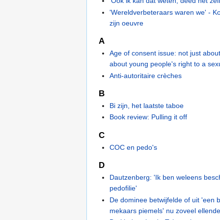
'Ook ik kan dat weten, deed het zelf
'Wereldverbeteraars waren we' - 
zijn oeuvre
A
Age of consent issue: not just abou
about young people's right to a sexu
Anti-autoritaire crèches
B
Bi zijn, het laatste taboe
Book review: Pulling it off
C
COC en pedo's
D
Dautzenberg: 'Ik ben weleens besc
pedofilie'
De dominee betwijfelde of uit 'een 
mekaars piemels' nu zoveel ellend