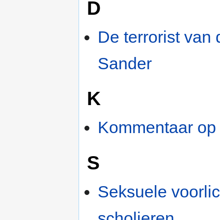
D
De terrorist va
Sander
K
Kommentaar op 
S
Seksuele voorli
scholieren