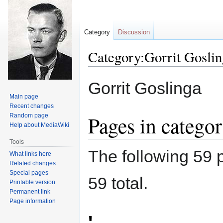
Category
Discussion
Category:Gorrit Goslin
Jump
Jump
Gorrit Goslinga
to
to
Main page
navigation
search
Recent changes
Pages in catego
Random page
Help about MediaWiki
Tools
The following 59 p
What links here
Related changes
Special pages
59 total.
Printable version
Permanent link
Page information
'