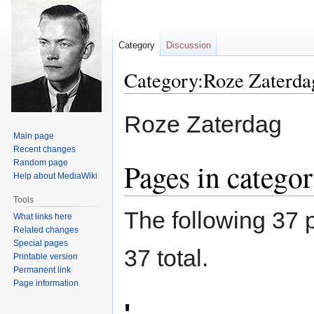
Category
Discussion
Category:Roze Zaterda
Jump
Jump
Roze Zaterdag
to
to
Main page
navigation
search
Recent changes
Pages in catego
Random page
Help about MediaWiki
Tools
The following 37 p
What links here
Related changes
Special pages
37 total.
Printable version
Permanent link
Page information
'