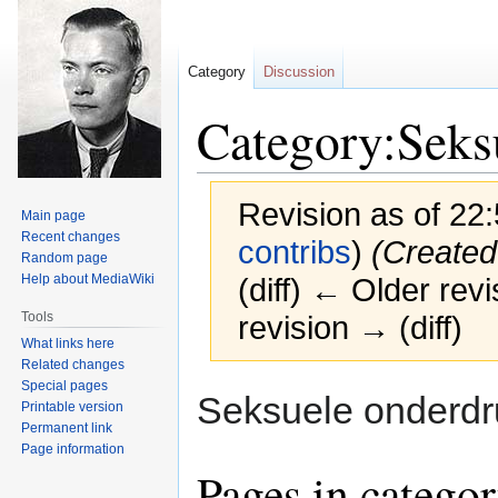
Category
Discussion
Category:Seks
Revision as of 22
Main page
Recent changes
contribs
)
(Created
Random page
Help about MediaWiki
(diff) ← Older revi
Tools
revision → (diff)
What links here
Related changes
Special pages
Jump
Jump
Seksuele onderdr
Printable version
to
to
Permanent link
navigation
search
Page information
Pages in catego