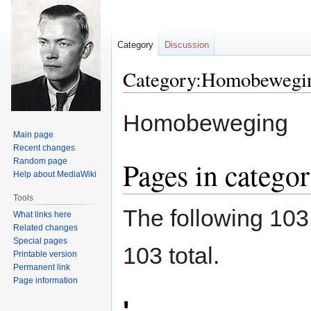
Category
Discussion
Category:Homobewegi
Jump
Jump
Homobeweging
to
to
Main page
navigation
search
Recent changes
Pages in categ
Random page
Help about MediaWiki
Tools
The following 103 
What links here
Related changes
Special pages
103 total.
Printable version
Permanent link
Page information
'