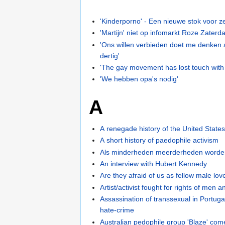
'Kinderporno' - Een nieuwe stok voor 
'Martijn' niet op infomarkt Roze Zaterd
'Ons willen verbieden doet me denken 
dertig'
'The gay movement has lost touch with i
'We hebben opa's nodig'
A
A renegade history of the United State
A short history of paedophile activism
Als minderheden meerderheden word
An interview with Hubert Kennedy
Are they afraid of us as fellow male lov
Artist/activist fought for rights of men 
Assassination of transsexual in Portugal
hate-crime
Australian pedophile group 'Blaze' com