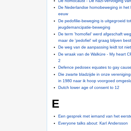
De homocaust - De nazi-vervolging v
De Nederlandse homobeweging in het 
eeuw
De pedofilie-beweging is uitgegroeid to
jeugdemancipatie-beweging
De term 'homofiel' werd afgeschaft we
maar de 'pedofiel' wil graag blijven bes
De weg van de aanpassing leidt tot nie
De wraak van de Walküre - My heart CR
2
Defence pedosex equates to gay caus
Die zwarte bladzijde in onze verenigin
in 1980 naar ik hoop voorgoed omgesl
Dutch lower age of consent to 12
E
Een gesprek met iemand van het eerst
Everyone talks about: Karl Andersson